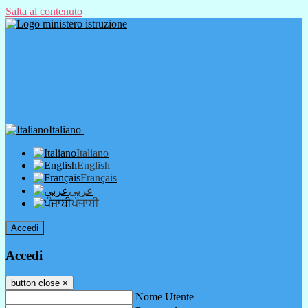
Salta al contenuto
Italiano
Italiano
English
Français
عربى
ਪੰਜਾਬੀ
Accedi
Accedi
button close
×
Nome Utente