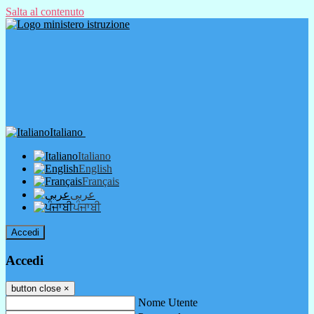
Salta al contenuto
Italiano
Italiano
English
Français
عربى
ਪੰਜਾਬੀ
Accedi
Accedi
button close
×
Nome Utente