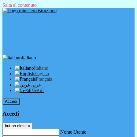
Salta al contenuto
Italiano
Italiano
English
Français
عربى
ਪੰਜਾਬੀ
Accedi
Accedi
button close
×
Nome Utente