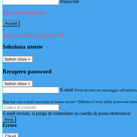
Password
Password dimenticata?
-
Entra con SPID
Entra con CIE
Seleziona utente
button close
×
Recupero password
button close
×
E-mail
Verrà inviato un messaggio all'indirizz
Non hai una e-mail associata al nome utente? Effettua il reset della password tram
E-mail inviata, si prega di controllare la casella di posta elettronica!
Errore
Chiudi