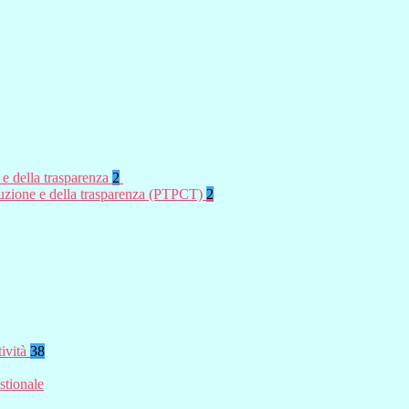
 e della trasparenza
2
rruzione e della trasparenza (PTPCT)
2
tività
38
stionale