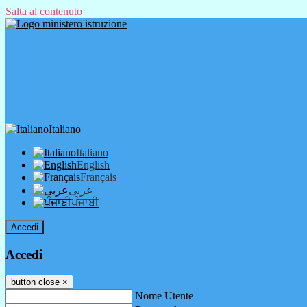
Salta al contenuto
Italiano
Italiano
English
Français
عربى
ਪੰਜਾਬੀ
Accedi
Accedi
button close
×
Nome Utente