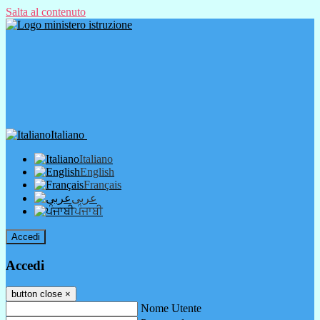
Salta al contenuto
Italiano
Italiano
English
Français
عربى
ਪੰਜਾਬੀ
Accedi
Accedi
button close
×
Nome Utente