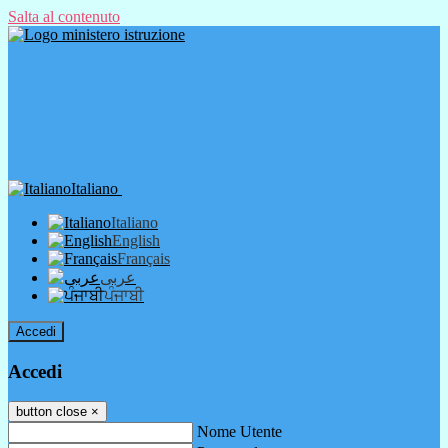
Salta al contenuto
Italiano
Italiano
English
Français
عربى
ਪੰਜਾਬੀ
Accedi
Accedi
button close
×
Nome Utente