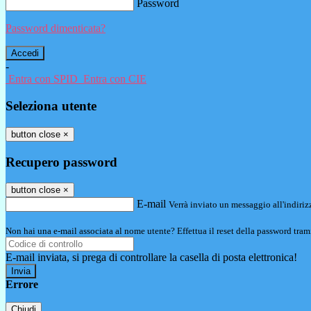
Password
Password dimenticata?
-
Entra con SPID
Entra con CIE
Seleziona utente
button close
×
Recupero password
button close
×
E-mail
Verrà inviato un messaggio all'indirizz
Non hai una e-mail associata al nome utente? Effettua il reset della password tram
E-mail inviata, si prega di controllare la casella di posta elettronica!
Errore
Chiudi