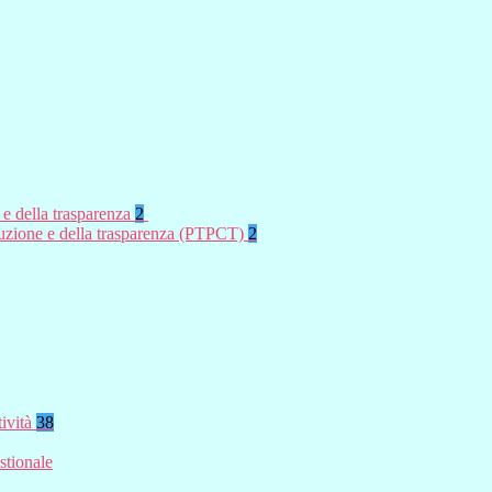
 e della trasparenza
2
rruzione e della trasparenza (PTPCT)
2
tività
38
stionale