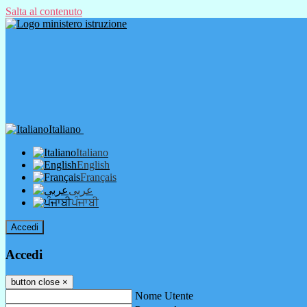
Salta al contenuto
Italiano
Italiano
English
Français
عربى
ਪੰਜਾਬੀ
Accedi
Accedi
button close
×
Nome Utente