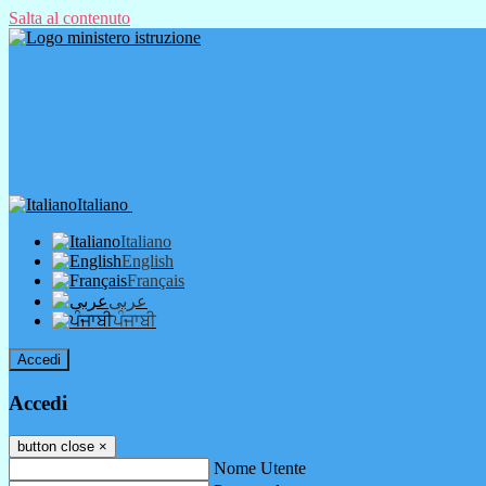
Salta al contenuto
Italiano
Italiano
English
Français
عربى
ਪੰਜਾਬੀ
Accedi
Accedi
button close
×
Nome Utente