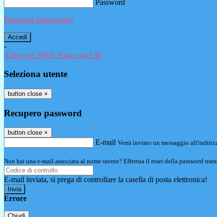
Password
Password dimenticata?
-
Entra con SPID
Entra con CIE
Seleziona utente
button close
×
Recupero password
button close
×
E-mail
Verrà inviato un messaggio all'indirizz
Non hai una e-mail associata al nome utente? Effettua il reset della password tram
E-mail inviata, si prega di controllare la casella di posta elettronica!
Errore
Chiudi