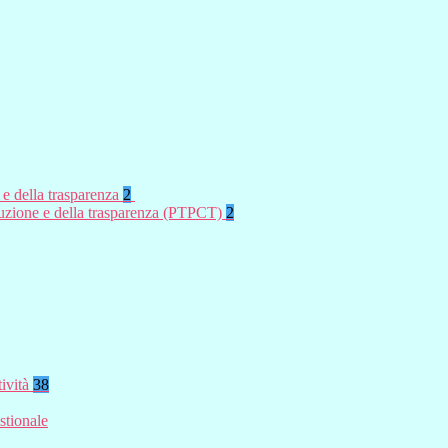
 e della trasparenza
2
rruzione e della trasparenza (PTPCT)
2
tività
38
stionale