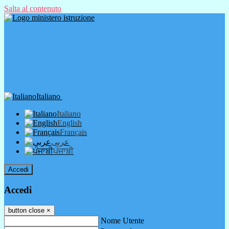
Salta al contenuto
Italiano
Italiano
English
Français
عربى
ਪੰਜਾਬੀ
Accedi
Accedi
button close
×
Nome Utente