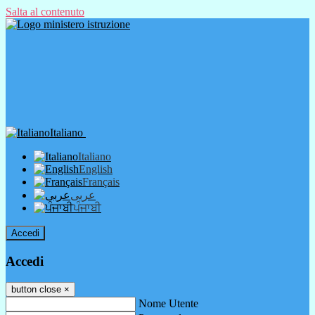
Salta al contenuto
Italiano
Italiano
English
Français
عربى
ਪੰਜਾਬੀ
Accedi
Accedi
button close
×
Nome Utente