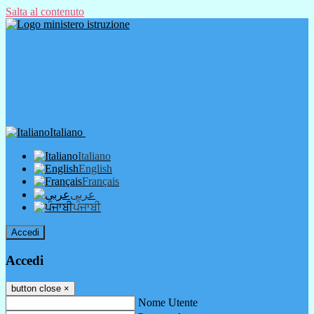
Salta al contenuto
Italiano
Italiano
English
Français
عربى
ਪੰਜਾਬੀ
Accedi
Accedi
button close
×
Nome Utente