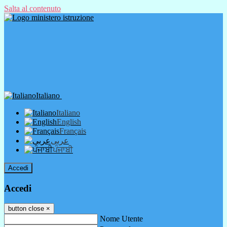
Salta al contenuto
Italiano
Italiano
English
Français
عربى
ਪੰਜਾਬੀ
Accedi
Accedi
button close
×
Nome Utente