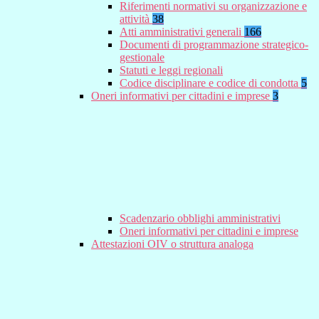
Riferimenti normativi su organizzazione e
attività
38
Atti amministrativi generali
166
Documenti di programmazione strategico-
gestionale
Statuti e leggi regionali
Codice disciplinare e codice di condotta
5
Oneri informativi per cittadini e imprese
3
Scadenzario obblighi amministrativi
Oneri informativi per cittadini e imprese
Attestazioni OIV o struttura analoga