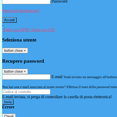
Password
Password dimenticata?
-
Entra con SPID
Entra con CIE
Seleziona utente
button close
×
Recupero password
button close
×
E-mail
Verrà inviato un messaggio all'indirizz
Non hai una e-mail associata al nome utente? Effettua il reset della password tram
E-mail inviata, si prega di controllare la casella di posta elettronica!
Errore
Chiudi