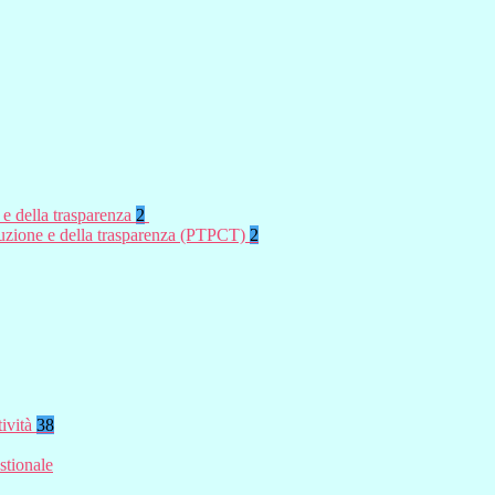
 e della trasparenza
2
rruzione e della trasparenza (PTPCT)
2
tività
38
stionale