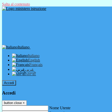
Salta al contenuto
Italiano
Italiano
English
Français
عربى
ਪੰਜਾਬੀ
Accedi
Accedi
button close
×
Nome Utente