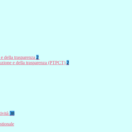
 e della trasparenza
2
rruzione e della trasparenza (PTPCT)
2
tività
38
stionale