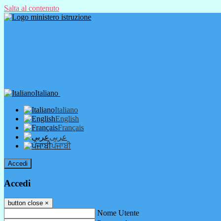
Salta al contenuto
Italiano
Italiano
English
Français
عربى
ਪੰਜਾਬੀ
Accedi
Accedi
button close
×
Nome Utente