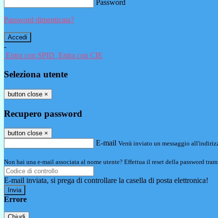
Password
Password dimenticata?
-
Entra con SPID
Entra con CIE
Seleziona utente
button close
×
Recupero password
button close
×
E-mail
Verrà inviato un messaggio all'indirizz
Non hai una e-mail associata al nome utente? Effettua il reset della password tram
E-mail inviata, si prega di controllare la casella di posta elettronica!
Errore
Chiudi