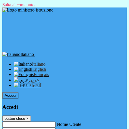
Salta al contenuto
Italiano
Italiano
English
Français
عربى
ਪੰਜਾਬੀ
Accedi
Accedi
button close
×
Nome Utente