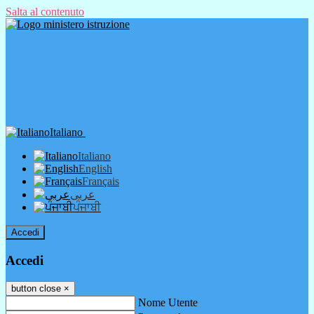
Salta al contenuto
Italiano
Italiano
English
Français
عربى
ਪੰਜਾਬੀ
Accedi
Accedi
button close
×
Nome Utente