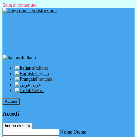
Salta al contenuto
Italiano
Italiano
English
Français
عربى
ਪੰਜਾਬੀ
Accedi
Accedi
button close
×
Nome Utente