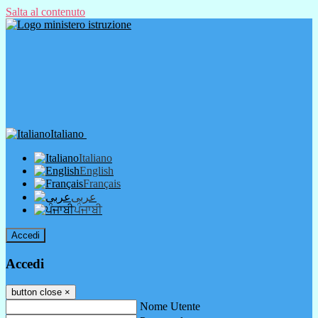
Salta al contenuto
Italiano
Italiano
English
Français
عربى
ਪੰਜਾਬੀ
Accedi
Accedi
button close
×
Nome Utente