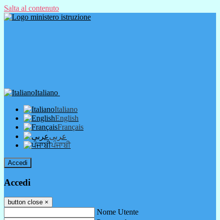
Salta al contenuto
Italiano
Italiano
English
Français
عربى
ਪੰਜਾਬੀ
Accedi
Accedi
button close
×
Nome Utente