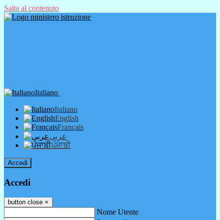
Salta al contenuto
Italiano
Italiano
English
Français
عربى
ਪੰਜਾਬੀ
Accedi
Accedi
button close
×
Nome Utente