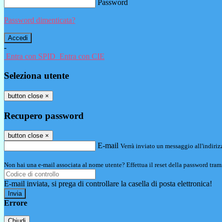
Password
Password dimenticata?
-
Entra con SPID
Entra con CIE
Seleziona utente
button close
×
Recupero password
button close
×
E-mail
Verrà inviato un messaggio all'indirizz
Non hai una e-mail associata al nome utente? Effettua il reset della password tram
E-mail inviata, si prega di controllare la casella di posta elettronica!
Errore
Chiudi