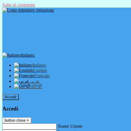
Salta al contenuto
Italiano
Italiano
English
Français
عربى
ਪੰਜਾਬੀ
Accedi
Accedi
button close
×
Nome Utente