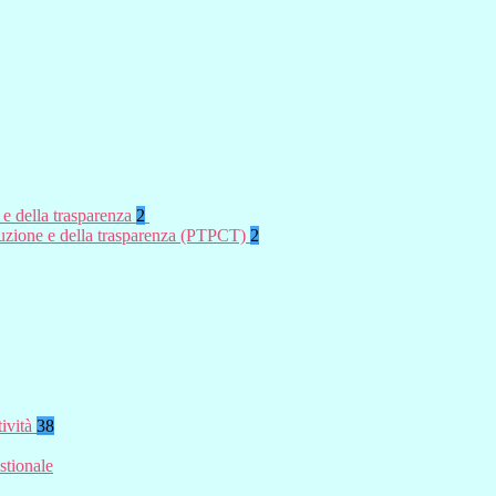
 e della trasparenza
2
rruzione e della trasparenza (PTPCT)
2
tività
38
stionale